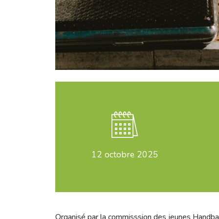
12
octobre 2025
Organisé par la commisssion des jeunes Handba