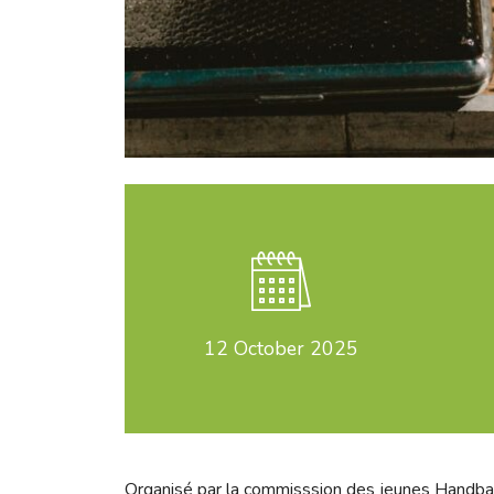
12
October 2025
Organisé par la commisssion des jeunes Handba