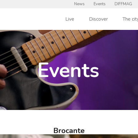
News
Events
DIFFMAG
Live
Discover
The cit
Events
Brocante