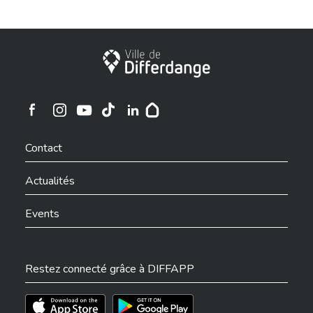
Ville de Differdange
Ville de Differdange sur Instagram
Ville de Differdange sur Facebook
Ville de Differdange sur YouTube
Ville de Differdange sur TikTok
Ville de Differdange sur Linkedin
Hoplr
Contact
Actualités
Events
Restez connecté grâce à DIFFAPP
Téléchargez l'app sur l'App Store
Téléchargez l'app sur Play Store