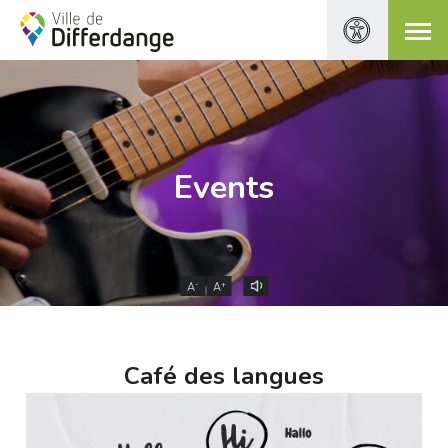
Events
-
+
A
A
Café des langues