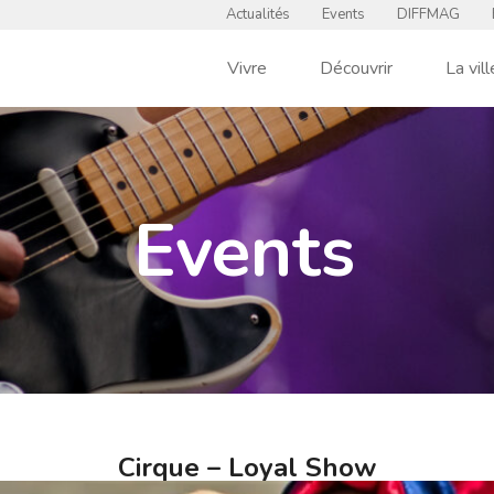
Actualités
Events
DIFFMAG
Vivre
Découvrir
La vill
Events
Cirque – Loyal Show