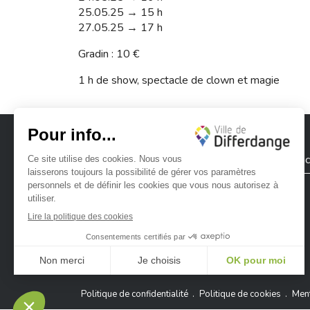
25.05.25 → 15 h
27.05.25 → 17 h
Gradin : 10 €
1 h de show, spectacle de clown et magie
Ville de Differdange
Contac
Ville de Differdange sur Instagram
Ville de Differdange sur Facebook
Ville de Differdange sur YouTube
Ville de Differdange sur TikTok
Ville de Differdange sur Linke
Hoplr
Politique de confidentialité
Politique de cookies
Ment