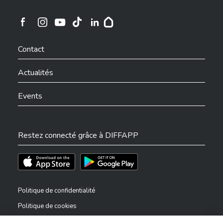
Ville de Differdange sur Instagram
Ville de Differdange sur Facebook
Ville de Differdange sur YouTube
Ville de Differdange sur TikTok
Ville de Differdange sur Linkedin
Hoplr
Contact
Actualités
Events
Restez connecté grâce à DIFFAPP
Téléchargez l'app sur l'App Store
Téléchargez l'app sur Play Store
Politique de confidentialité
Politique de cookies
Mentions légales