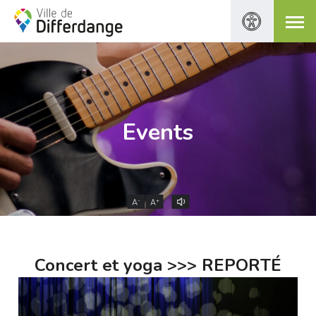
Events
-
+
A
A
Concert et yoga >>> REPORTÉ