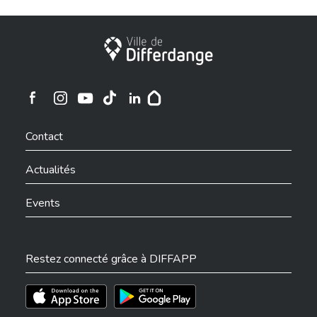
Ville de Differdange
Ville de Differdange sur Instagram
Ville de Differdange sur Facebook
Ville de Differdange sur YouTube
Ville de Differdange sur TikTok
Ville de Differdange sur Linkedin
Hoplr
Contact
Actualités
Events
Restez connecté grâce à DIFFAPP
Téléchargez l'app sur l'App Store
Téléchargez l'app sur Play Store