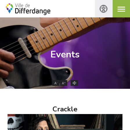
Events
-
+
A
A
Crackle