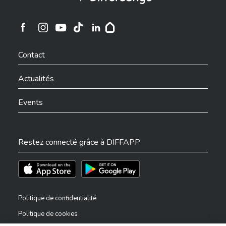
Ville de Differdange sur Instagram
Ville de Differdange sur Facebook
Ville de Differdange sur YouTube
Ville de Differdange sur TikTok
Ville de Differdange sur Linkedin
Hoplr
Contact
Actualités
Events
Restez connecté grâce à DIFFAPP
Téléchargez l'app sur l'App Store
Téléchargez l'app sur Play Store
Politique de confidentialité
Politique de cookies