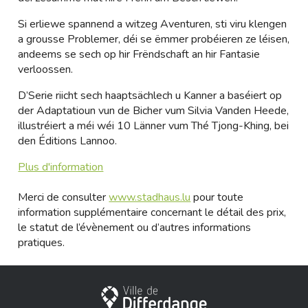
Si erliewe spannend a witzeg Aventuren, sti viru klengen
a grousse Problemer, déi se ëmmer probéieren ze léisen,
andeems se sech op hir Frëndschaft an hir Fantasie
verloossen.
D’Serie riicht sech haaptsächlech u Kanner a baséiert op
der Adaptatioun vun de Bicher vum Silvia Vanden Heede,
illustréiert a méi wéi 10 Länner vum Thé Tjong-Khing, bei
den Éditions Lannoo.
Plus d'information
Merci de consulter
www.stadhaus.lu
pour toute
information supplémentaire concernant le détail des prix,
le statut de l’évènement ou d’autres informations
pratiques.
Ville de Differdange