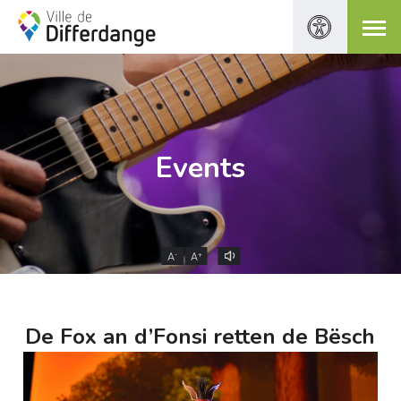
Events
-
+
A
A
De Fox an d’Fonsi retten de Bësch