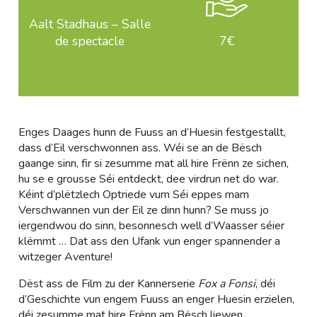
Aalt Stadhaus – Salle
de spectacle
7€
Enges Daages hunn de Fuuss an d’Huesin festgestallt,
dass d’Eil verschwonnen ass. Wéi se an de Bësch
gaange sinn, fir si zesumme mat all hire Frënn ze sichen,
hu se e grousse Séi entdeckt, dee virdrun net do war.
Kéint d’plëtzlech Optriede vum Séi eppes mam
Verschwannen vun der Eil ze dinn hunn? Se muss jo
iergendwou do sinn, besonnesch well d’Waasser séier
klëmmt … Dat ass den Ufank vun enger spannender a
witzeger Aventure!
Dëst ass de Film zu der Kannerserie
Fox a Fonsi
, déi
d’Geschichte vun engem Fuuss an enger Huesin erzielen,
déi zesumme mat hire Frënn am Bësch liewen.