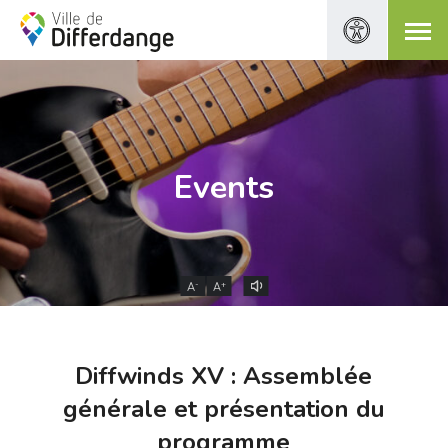
Events
-
+
A
A
Diffwinds XV : Assemblée
générale et présentation du
programme