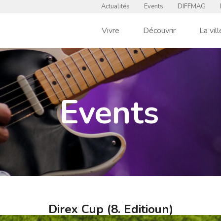
Actualités
Events
DIFFMAG
Vivre
Découvrir
La vill
Events
Direx Cup (8. Editioun)