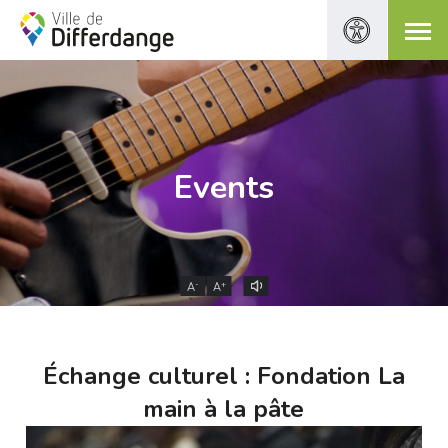
Events
-
+
A
A
Échange culturel : Fondation La
main à la pâte