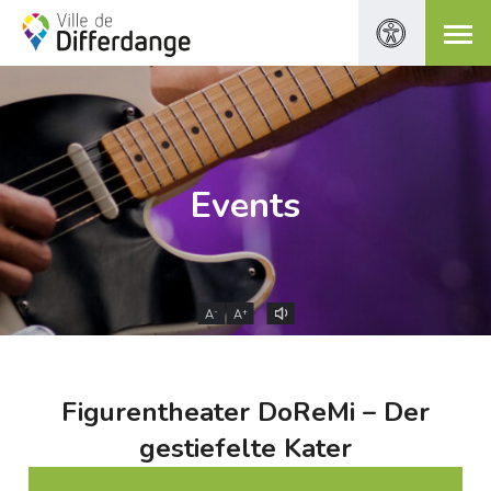
Events
-
+
A
A
Figurentheater DoReMi – Der
gestiefelte Kater