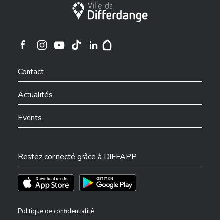
Ville de Differdange
Ville de Differdange sur Instagram
Ville de Differdange sur Facebook
Ville de Differdange sur YouTube
Ville de Differdange sur TikTok
Ville de Differdange sur Linkedin
Hoplr
Contact
Actualités
Events
Restez connecté grâce à DIFFAPP
Téléchargez l'app sur l'App Store
Téléchargez l'app sur Play Store
Politique de confidentialité