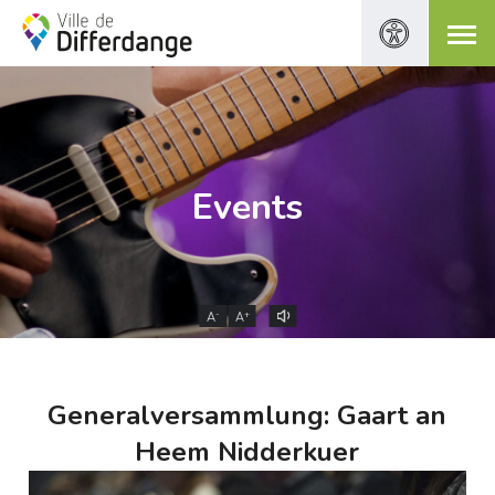
Events
-
+
A
A
Generalversammlung: Gaart an
Heem Nidderkuer