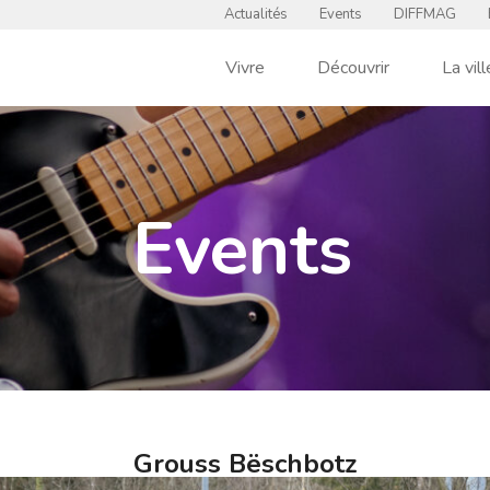
Actualités
Events
DIFFMAG
Vivre
Découvrir
La vill
Events
Grouss Bëschbotz