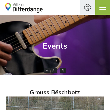
Events
-
+
A
A
Grouss Bëschbotz