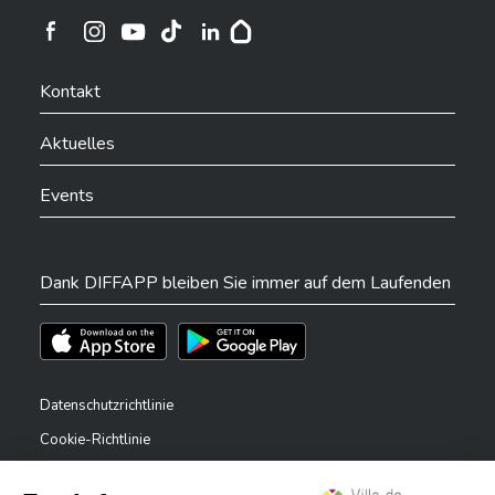
Ville de Differdange sur Instagram
Ville de Differdange sur Facebook
Ville de Differdange sur YouTube
Ville de Differdange sur TikTok
Ville de Differdange sur Linkedin
Hoplr
Kontakt
Aktuelles
Events
Dank DIFFAPP bleiben Sie immer auf dem Laufenden
Téléchargez l'app sur l'App Store
Téléchargez l'app sur Play Store
Datenschutzrichtlinie
Cookie-Richtlinie
Rechtliche Hinweise