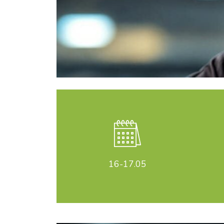
16-17
.05