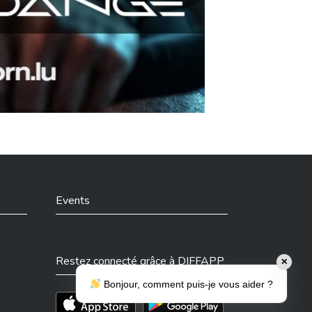
Events
Restez connecté grâce à DIFFAPP
✕
Bonjour, comment puis-je vous aider ?
Téléchargez l'app sur l'App Store
Téléchargez l'app sur Play Store