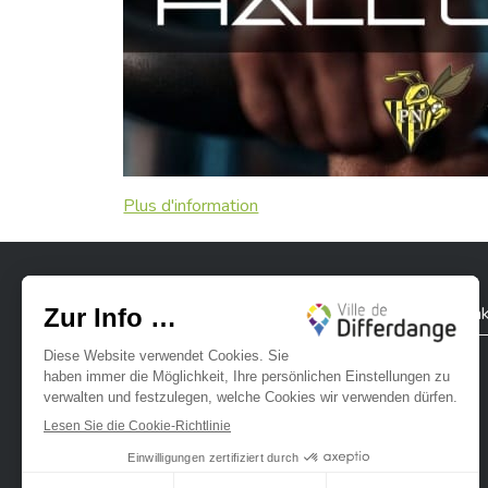
Plus d'information
Stadt Differdingen
Kontak
Ville de Differdange sur Instagram
Ville de Differdange sur Facebook
Ville de Differdange sur YouTube
Ville de Differdange sur TikTok
Ville de Differdange sur Linke
Hoplr