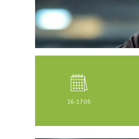
16-17
.05