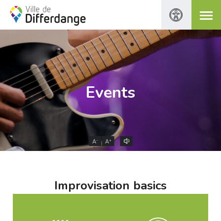
Events
-
+
A
A
Improvisation basics