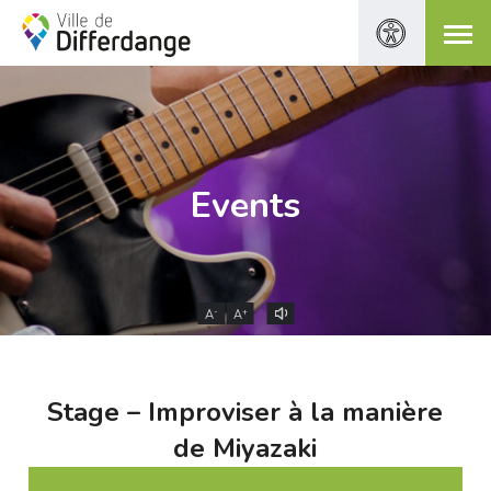
Events
-
+
A
A
Stage – Improviser à la manière
de Miyazaki