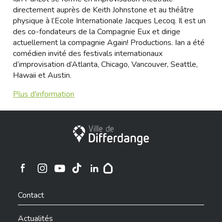
directement auprès de Keith Johnstone et au théâtre
physique à l’Ecole Internationale Jacques Lecoq. Il est un
des co-fondateurs de la Compagnie Eux et dirige
actuellement la compagnie Again! Productions. Ian a été
comédien invité des festivals internationaux
d’improvisation d’Atlanta, Chicago, Vancouver, Seattle,
Hawaii et Austin.
Plus d'information
Ville de Differdange
Ville de Differdange sur Instagram
Ville de Differdange sur Facebook
Ville de Differdange sur YouTube
Ville de Differdange sur TikTok
Ville de Differdange sur Linkedin
Hoplr
Contact
Actualités