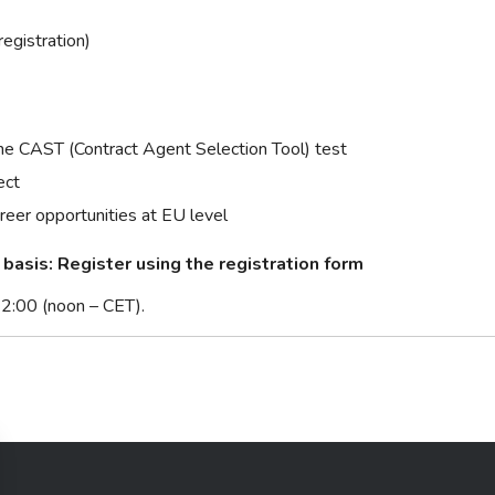
registration)
the CAST (Contract Agent Selection Tool) test
ect
areer opportunities at EU level
d basis:
Register using the registration form
2:00 (noon – CET).