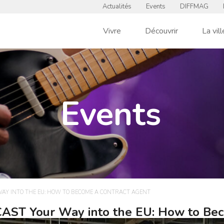
Actualités
Events
DIFFMAG
Vivre
Découvrir
La vill
Events
 WAY INTO THE EU: HOW TO BECOME A CONTRACT AGENT
 CAST Your Way into the EU: How to Be