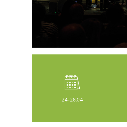
24-26
.04