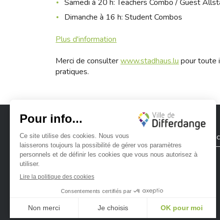
Samedi à 20 h: Teachers Combo / Guest Alls
Dimanche à 16 h: Student Combos
Plus d'information
Merci de consulter
www.stadhaus.lu
pour toute i
pratiques.
Ville de Differdange
Contac
Ville de Differdange sur Instagram
Ville de Differdange sur Facebook
Ville de Differdange sur YouTube
Ville de Differdange sur TikTok
Ville de Differdange sur Linke
Hoplr