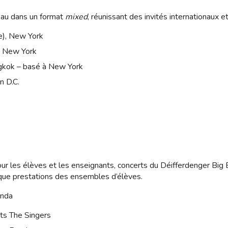
au dans un format
mixed
, réunissant des invités internationaux e
e), New York
, New York
angkok – basé à New York
n D.C.
 les élèves et les enseignants, concerts du Déifferdenger Big 
i que prestations des ensembles d’élèves.
enda
ts The Singers