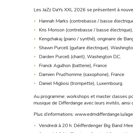
Les JaZz DaYs XXL 2026 se présentent à nouve
Hannah Marks (contrebasse / basse électriqu
Kris Monson (contrebasse / basse électrique)
Kengchakaj (piano / synthé), originaire de B
Shawn Purcell (guitare électrique), Washingto
Darden Purcell (chant), Washington D.C.
Franck Agulhon (batterie), France
Damien Prud’homme (saxophone), France
Daniel Migliosi (trompette), Luxembourg
Au programme: workshops et master classes pour
musique de Differdange avec leurs invités, ains
Plus d’informations:
www.edmdifferdange.lu/ag
Vendredi à 20 h: Déifferdenger Big Band Mee