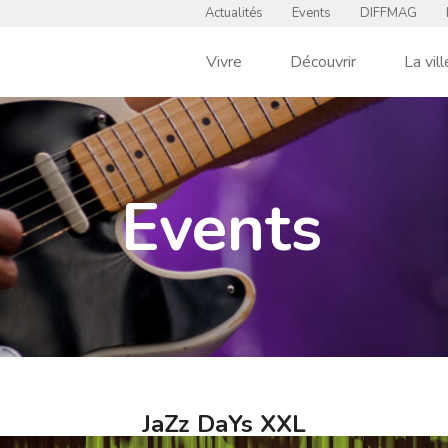
Actualités
Events
DIFFMAG
Vivre
Découvrir
La vill
Events
JaZz DaYs XXL