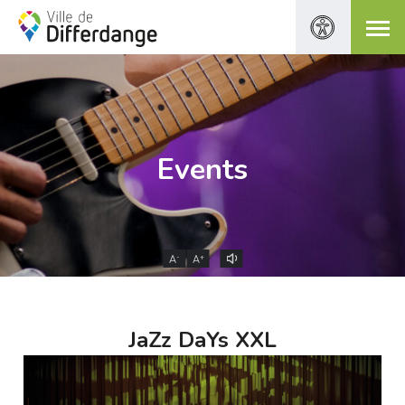
Events
-
+
A
A
JaZz DaYs XXL