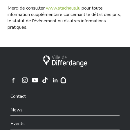
Merci de consulter
www.stadhaus.lu
pour toute
information supplémentaire concernant le détail des prix,
le statut de l’évènement ou d’autres informations
pratiques.
City of Differdange
Ville de Differdange sur Instagram
Ville de Differdange sur Facebook
Ville de Differdange sur YouTube
Ville de Differdange sur TikTok
Ville de Differdange sur Linkedin
Hoplr
Contact
News
Events