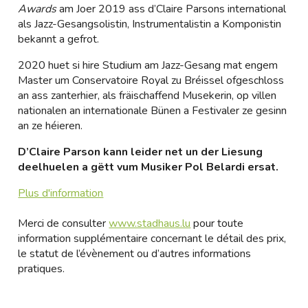
Awards
am Joer 2019 ass d’Claire Parsons international
als Jazz-Gesangsolistin, Instrumentalistin a Komponistin
bekannt a gefrot.
2020 huet si hire Studium am Jazz-Gesang mat engem
Master um Conservatoire Royal zu Bréissel ofgeschloss
an ass zanterhier, als fräischaffend Musekerin, op villen
nationalen an internationale Bünen a Festivaler ze gesinn
an ze héieren.
D’Claire Parson kann leider net un der Liesung
deelhuelen a gëtt vum Musiker Pol Belardi ersat.
Plus d'information
Merci de consulter
www.stadhaus.lu
pour toute
information supplémentaire concernant le détail des prix,
le statut de l’évènement ou d’autres informations
pratiques.