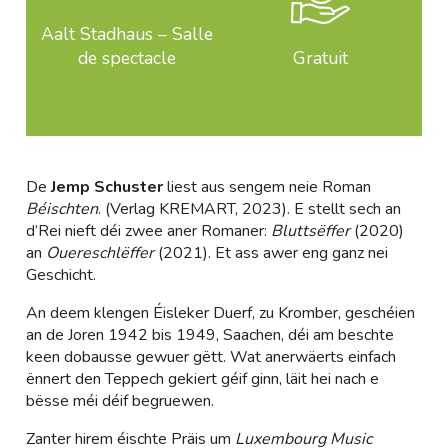
Aalt Stadhaus – Salle
de spectacle
Gratuit
De
Jemp Schuster
liest aus sengem neie Roman
Béischten
. (Verlag KREMART, 2023). E stellt sech an
d’Rei nieft déi zwee aner Romaner:
Bluttsëffer
(2020)
an
Ouereschlëffer
(2021). Et ass awer eng ganz nei
Geschicht.
An deem klengen Éisleker Duerf, zu Kromber, geschéien
an de Joren 1942 bis 1949, Saachen, déi am beschte
keen dobausse gewuer gëtt. Wat anerwäerts einfach
ënnert den Teppech gekiert géif ginn, läit hei nach e
bësse méi déif begruewen.
Zanter hirem éischte Präis um
Luxembourg Music