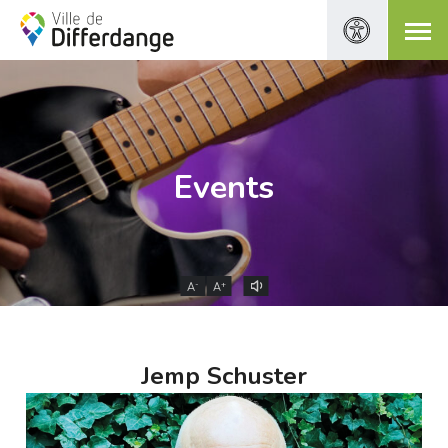
Events
-
+
A
A
Jemp Schuster