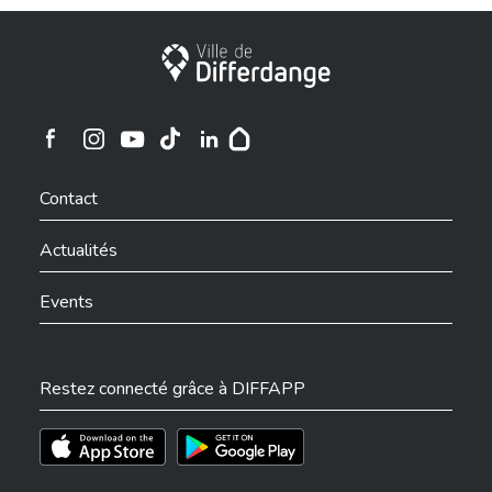
Ville de Differdange
Ville de Differdange sur Instagram
Ville de Differdange sur Facebook
Ville de Differdange sur YouTube
Ville de Differdange sur TikTok
Ville de Differdange sur Linkedin
Hoplr
Contact
Actualités
Events
Restez connecté grâce à DIFFAPP
Téléchargez l'app sur l'App Store
Téléchargez l'app sur Play Store