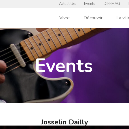
Actualités
Events
DIFFMAG
Vivre
Découvrir
La vill
Events
Josselin Dailly