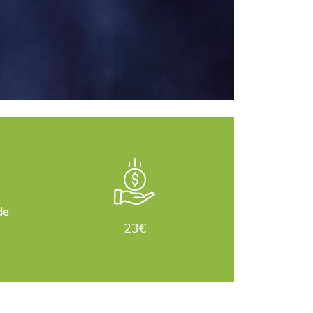
de
23€