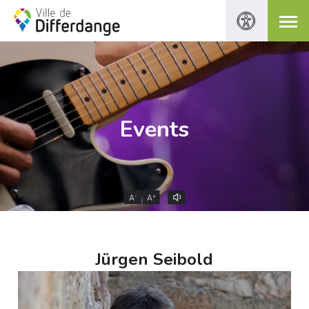
Events
-
+
A
A
Jürgen Seibold