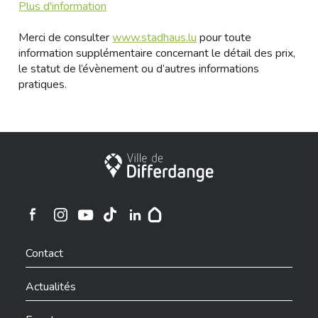
Plus d'information
Merci de consulter
www.stadhaus.lu
pour toute
information supplémentaire concernant le détail des prix,
le statut de l’évènement ou d’autres informations
pratiques.
Ville de Differdange
Ville de Differdange sur Instagram
Ville de Differdange sur Facebook
Ville de Differdange sur YouTube
Ville de Differdange sur TikTok
Ville de Differdange sur Linkedin
Hoplr
Contact
Actualités