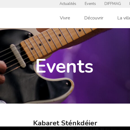
Actualités
Events
DIFFMAG
Vivre
Découvrir
La vill
Events
Kabaret Sténkdéier