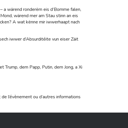
h – a wärend ronderëm eis d’Bomme falen,
 Mond, wärend mer am Stau stinn an eis
ucken? A wat kënne mir iwwerhaapt nach
sech iwwer d’Absurditéite vun eiser Zäit
et Trump, dem Papp, Putin, dem Jong, a Xi
t de l’évènement ou d’autres informations