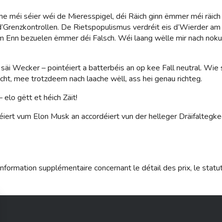
me méi séier wéi de Mieresspigel, déi Räich ginn ëmmer méi räic
’Grenzkontrollen. De Rietspopulismus verdréit eis d’Wierder am
 Enn bezuelen ëmmer déi Falsch. Wéi laang wëlle mir nach nok
säi Wecker – pointéiert a batterbéis an op kee Fall neutral. Wie 
ht, mee trotzdeem nach laache wëll, ass hei genau richteg.
elo gëtt et héich Zäit!
iert vum Elon Musk an accordéiert vun der helleger Dräifaltegke
nformation supplémentaire concernant le détail des prix, le statu