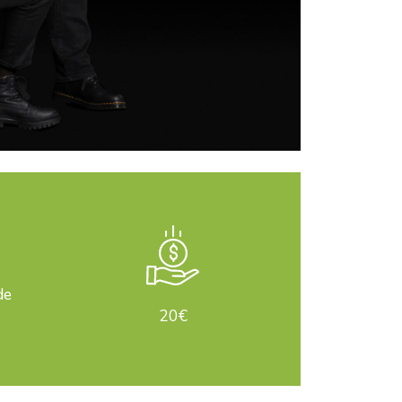
de
20€