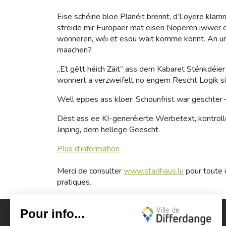
Eise schéine bloe Planéit brennt, d’Loyere klam
streide mir Europäer mat eisen Noperen iwwer d
wonneren, wéi et esou wäit komme konnt. An um
maachen?
„Et gëtt héich Zäit“ ass dem Kabaret Sténkdéier 
wonnert a verzweifelt no engem Rescht Logik sic
Well eppes ass kloer: Schounfrist war gëschter – 
Dëst ass ee KI-generéierte Werbetext, kontrollé
Jinping, dem hellege Geescht.
Plus d'information
Merci de consulter
www.stadhaus.lu
pour toute i
pratiques.
Ville de Differdange