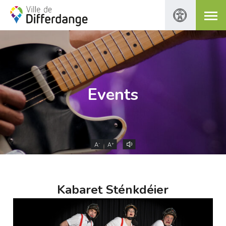
Events
-
+
A
A
Kabaret Sténkdéier