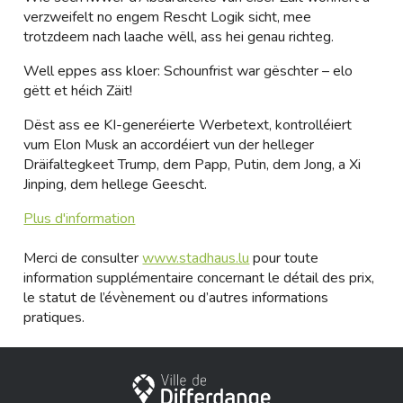
verzweifelt no engem Rescht Logik sicht, mee
trotzdeem nach laache wëll, ass hei genau richteg.
Well eppes ass kloer: Schounfrist war gëschter – elo
gëtt et héich Zäit!
Dëst ass ee KI-generéierte Werbetext, kontrolléiert
vum Elon Musk an accordéiert vun der helleger
Dräifaltegkeet Trump, dem Papp, Putin, dem Jong, a Xi
Jinping, dem hellege Geescht.
Plus d'information
Merci de consulter
www.stadhaus.lu
pour toute
information supplémentaire concernant le détail des prix,
le statut de l’évènement ou d’autres informations
pratiques.
City of Differdange