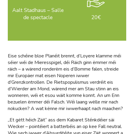
Aalt Stadhaus – Salle
de spectacle
20€
Eise schéine bloe Planéit brennt, d’Loyere klamme méi
séier wéi de Mieresspigel, déi Räich ginn ëmmer méi
räich – a wärend ronderëm eis d’Bomme falen, streide
mir Europäer mat eisen Noperen iwwer
d’Grenzkontrollen. De Rietspopulismus verdréit eis
d’Wierder am Mond, wärend mer am Stau stinn an eis
wonneren, wéi et esou wäit komme konnt. An um Enn
bezuelen ëmmer déi Falsch. Wéi laang wëlle mir nach
nokucken? A wat kënne mir iwwerhaapt nach maachen?
„Et gëtt héich Zäit“ ass dem Kabaret Sténkdéier säi
Wecker – pointéiert a batterbéis an op kee Fall neutral.
Wie sech iwwer d’Absurditéite vun eiser Zäit wonnert a