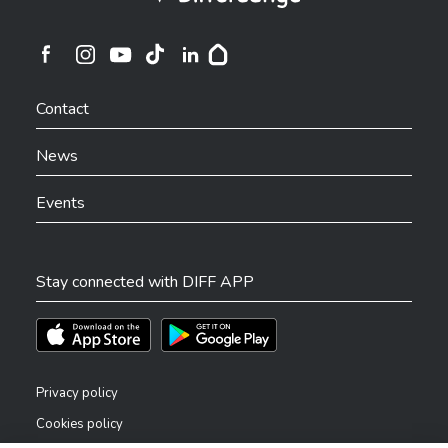
Ville de Differdange sur Instagram
Ville de Differdange sur Facebook
Ville de Differdange sur YouTube
Ville de Differdange sur TikTok
Ville de Differdange sur Linkedin
Hoplr
Contact
News
Events
Stay connected with DIFF APP
Téléchargez l'app sur l'App Store
Téléchargez l'app sur Play Store
Privacy policy
Cookies policy