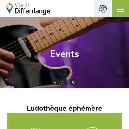
Events
-
+
A
A
Ludothèque éphémère