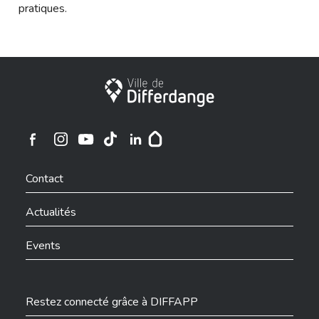
pratiques.
Ville de Differdange
Ville de Differdange sur Instagram
Ville de Differdange sur Facebook
Ville de Differdange sur YouTube
Ville de Differdange sur TikTok
Ville de Differdange sur Linkedin
Hoplr
Contact
Actualités
Events
Restez connecté grâce à DIFFAPP