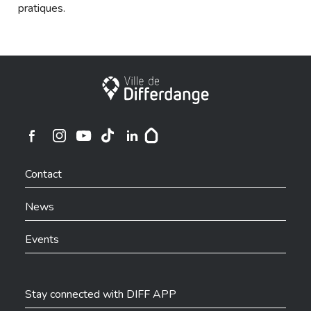
pratiques.
City of Differdange
Ville de Differdange sur Instagram
Ville de Differdange sur Facebook
Ville de Differdange sur YouTube
Ville de Differdange sur TikTok
Ville de Differdange sur Linkedin
Hoplr
Contact
News
Events
Stay connected with DIFF APP