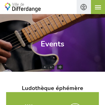
Events
-
+
A
A
Ludothèque éphémère