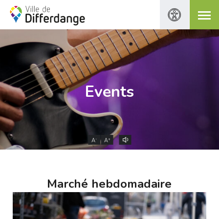
Events
-
+
A
A
Marché hebdomadaire