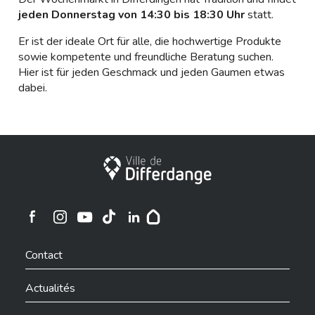
jeden Donnerstag von 14:30 bis 18:30 Uhr
statt.
Er ist der ideale Ort für alle, die hochwertige Produkte
sowie kompetente und freundliche Beratung suchen.
Hier ist für jeden Geschmack und jeden Gaumen etwas
dabei.
Ville de Differdange
Ville de Differdange sur Instagram
Ville de Differdange sur Facebook
Ville de Differdange sur YouTube
Ville de Differdange sur TikTok
Ville de Differdange sur Linkedin
Hoplr
Contact
Actualités