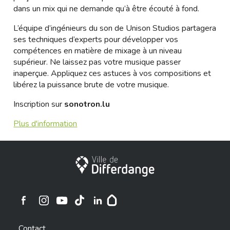
dans un mix qui ne demande qu’à être écouté à fond.
L’équipe d’ingénieurs du son de Unison Studios partagera
ses techniques d’experts pour développer vos
compétences en matière de mixage à un niveau
supérieur. Ne laissez pas votre musique passer
inaperçue. Appliquez ces astuces à vos compositions et
libérez la puissance brute de votre musique.
Inscription sur
sonotron.lu
Plus d'information
Ville de Differdange
Ville de Differdange sur Instagram
Ville de Differdange sur Facebook
Ville de Differdange sur YouTube
Ville de Differdange sur TikTok
Ville de Differdange sur Linkedin
Hoplr
Contact