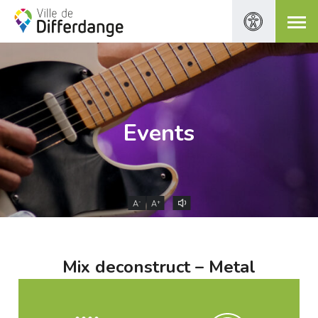
Events
-
+
A
A
Mix deconstruct – Metal