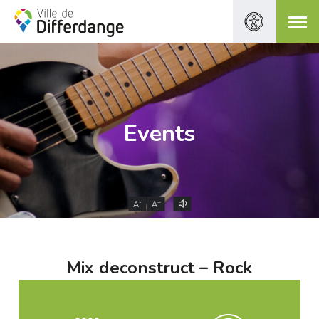
Events
-
+
A
A
Mix deconstruct – Rock