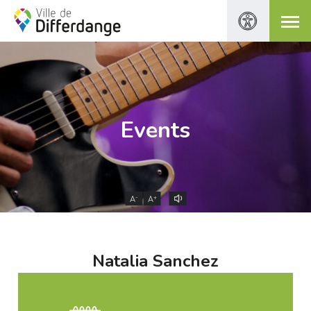
Events
-
+
A
A
Natalia Sanchez