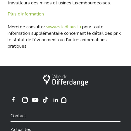
travailleurs des mines et usines luxembourgeoises.
Plus d'information
Merci de consulter
www.stadhaus.lu
pour toute
information supplémentaire concernant le détail des prix,
le statut de l’évènement ou d’autres informations
pratiques.
Ville de Differdange
Ville de Differdange sur Instagram
Ville de Differdange sur Facebook
Ville de Differdange sur YouTube
Ville de Differdange sur TikTok
Ville de Differdange sur Linkedin
Hoplr
Contact
Actualités