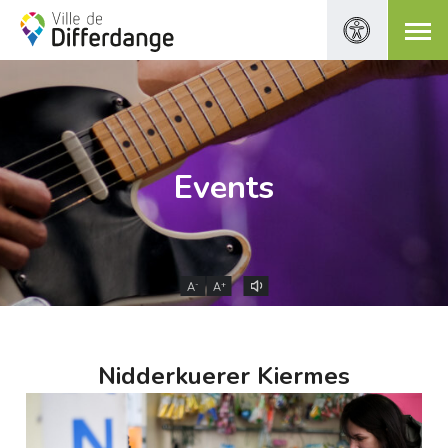
Events
-
+
A
A
Nidderkuerer Kiermes