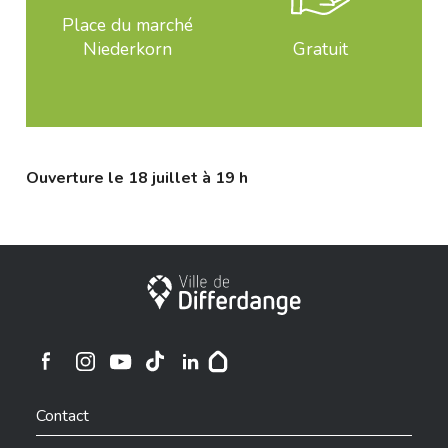
Place du marché
Niederkorn
Gratuit
Ouverture le 18 juillet à 19 h
Ville de Differdange
Ville de Differdange sur Instagram
Ville de Differdange sur Facebook
Ville de Differdange sur YouTube
Ville de Differdange sur TikTok
Ville de Differdange sur Linkedin
Hoplr
Contact