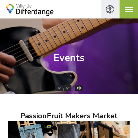
Events
-
+
A
A
PassionFruit Makers Market