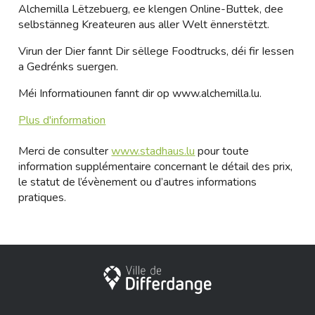
Alchemilla Lëtzebuerg, ee klengen Online-Buttek, dee
selbstänneg Kreateuren aus aller Welt ënnerstëtzt.
Virun der Dier fannt Dir sëllege Foodtrucks, déi fir Iessen
a Gedrénks suergen.
Méi Informatiounen fannt dir op
www.alchemilla.lu
.
Plus d'information
Merci de consulter
www.stadhaus.lu
pour toute
information supplémentaire concernant le détail des prix,
le statut de l’évènement ou d’autres informations
pratiques.
Ville de Differdange