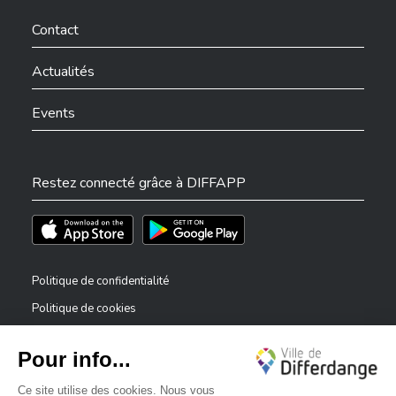
Ville de Differdange sur Facebook
Ville de Differdange sur YouTube
Ville de Differdange sur TikTok
Ville de Differdange sur Linkedin
Hoplr
Contact
Actualités
Events
Restez connecté grâce à DIFFAPP
Téléchargez l'app sur l'App Store
Téléchargez l'app sur Play Store
Politique de confidentialité
Politique de cookies
Mentions légales
Déclaration d’accessibilité
✕
Dispositif de signalement — lanceurs d’alerte