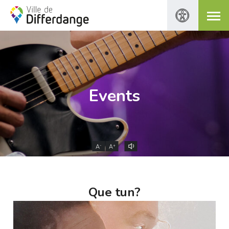
Events
-
+
A
A
Que tun?