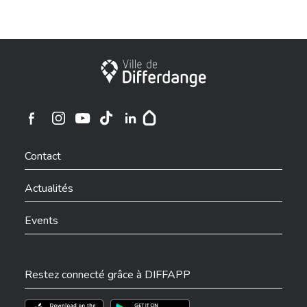
Ville de Differdange
Ville de Differdange sur Instagram
Ville de Differdange sur Facebook
Ville de Differdange sur YouTube
Ville de Differdange sur TikTok
Ville de Differdange sur Linkedin
Hoplr
Contact
Actualités
Events
Restez connecté grâce à DIFFAPP
Téléchargez l'app sur l'App Store
Téléchargez l'app sur Play Store