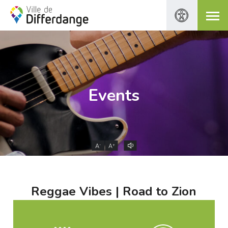
Events
-
+
A
A
Reggae Vibes | Road to Zion