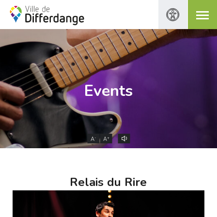
Events
-
+
A
A
Relais du Rire