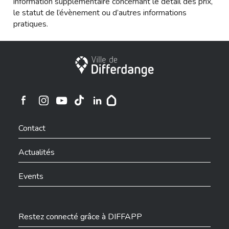
information supplémentaire concernant le détail des prix,
le statut de l’évènement ou d’autres informations
pratiques.
Ville de Differdange
Ville de Differdange sur Instagram
Ville de Differdange sur Facebook
Ville de Differdange sur YouTube
Ville de Differdange sur TikTok
Ville de Differdange sur Linkedin
Hoplr
Contact
Actualités
Events
Restez connecté grâce à DIFFAPP