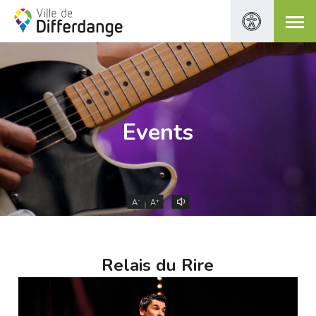
Events
-
+
A
A
Relais du Rire