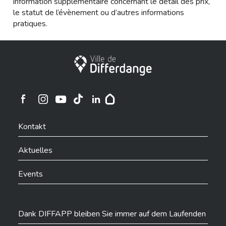
information supplémentaire concernant le détail des prix,
le statut de l’évènement ou d’autres informations
pratiques.
Stadt Differdingen
Ville de Differdange sur Instagram
Ville de Differdange sur Facebook
Ville de Differdange sur YouTube
Ville de Differdange sur TikTok
Ville de Differdange sur Linkedin
Hoplr
Kontakt
Aktuelles
Events
Dank DIFFAPP bleiben Sie immer auf dem Laufenden