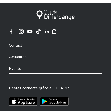
Ville de Differdange
Ville de Differdange sur Instagram
Ville de Differdange sur Facebook
Ville de Differdange sur YouTube
Ville de Differdange sur TikTok
Ville de Differdange sur Linkedin
Hoplr
Contact
Actualités
Events
Restez connecté grâce à DIFFAPP
Téléchargez l'app sur l'App Store
Téléchargez l'app sur Play Store