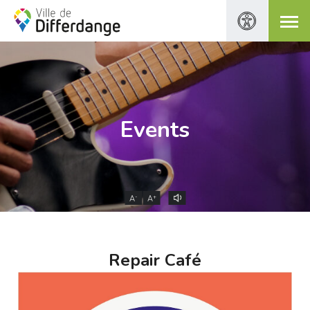
Events
-
+
A
A
Repair Café