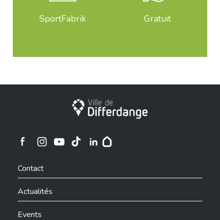
SportFabrik
Gratuit
Ville de Differdange
Ville de Differdange sur Instagram
Ville de Differdange sur Facebook
Ville de Differdange sur YouTube
Ville de Differdange sur TikTok
Ville de Differdange sur Linkedin
Hoplr
Contact
Actualités
Events