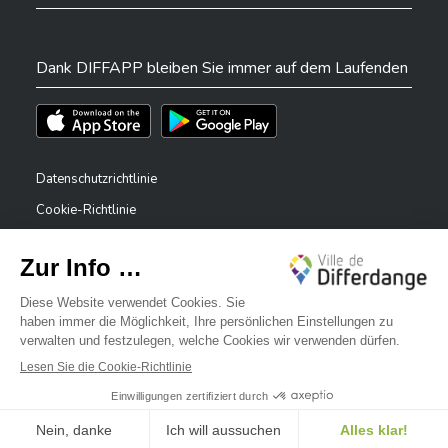
Dank DIFFAPP bleiben Sie immer auf dem Laufenden
Téléchargez l'app sur l'App Store
Téléchargez l'app sur Play Store
Datenschutzrichtlinie
Cookie-Richtlinie
Rechtliche Hinweise
Erklärung zur Barrierefreiheit
✕
Meldesystem – Whistleblower
Bonjour, comment puis-je vous aider ?
©2026 Alle Rechte vorbehalten . Stadt Differdingen
Digitalised by