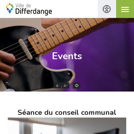
Events
-
+
A
A
Séance du conseil communal