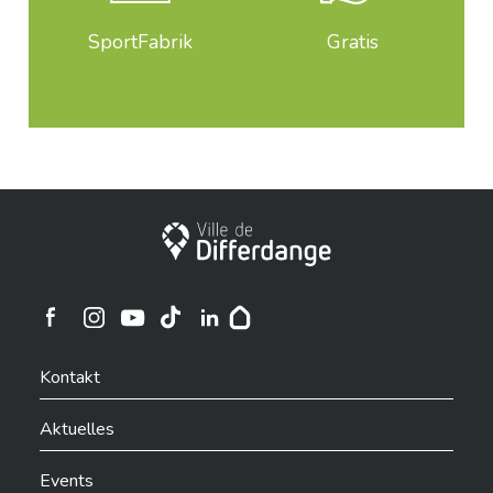
SportFabrik
Gratis
Stadt Differdingen
Ville de Differdange sur Instagram
Ville de Differdange sur Facebook
Ville de Differdange sur YouTube
Ville de Differdange sur TikTok
Ville de Differdange sur Linkedin
Hoplr
Kontakt
Aktuelles
Events