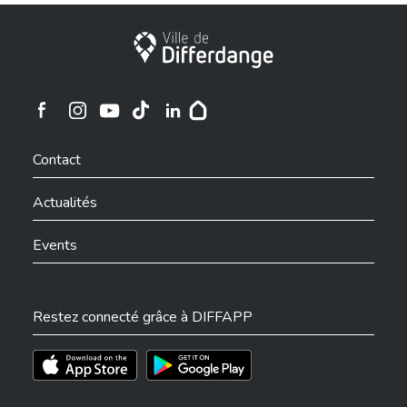
Ville de Differdange
Ville de Differdange sur Instagram
Ville de Differdange sur Facebook
Ville de Differdange sur YouTube
Ville de Differdange sur TikTok
Ville de Differdange sur Linkedin
Hoplr
Contact
Actualités
Events
Restez connecté grâce à DIFFAPP
Téléchargez l'app sur l'App Store
Téléchargez l'app sur Play Store