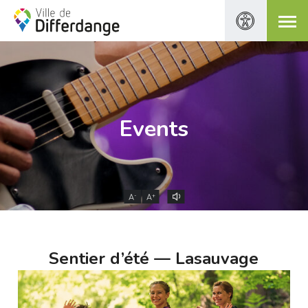
Events
-
+
A
A
Sentier d’été — Lasauvage