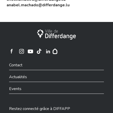
anabel.machado@differdange.lu
Ville de Differdange
Ville de Differdange sur Instagram
Ville de Differdange sur Facebook
Ville de Differdange sur YouTube
Ville de Differdange sur TikTok
Ville de Differdange sur Linkedin
Hoplr
Contact
Actualités
Events
Restez connecté grâce à DIFFAPP