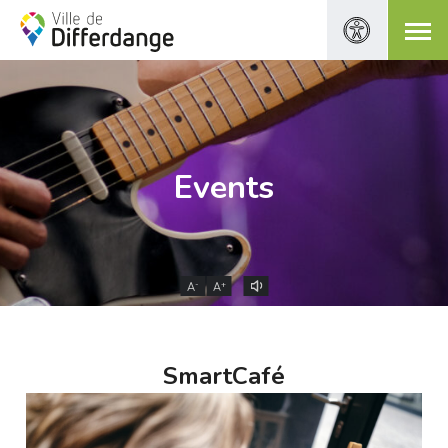
Events
-
+
A
A
SmartCafé