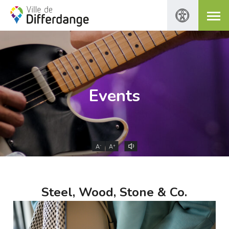
Events
-
+
A
A
Steel, Wood, Stone & Co.