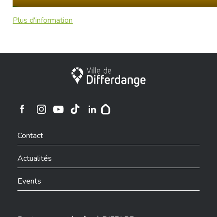
Plus d'information
Ville de Differdange
Ville de Differdange sur Instagram
Ville de Differdange sur Facebook
Ville de Differdange sur YouTube
Ville de Differdange sur TikTok
Ville de Differdange sur Linkedin
Hoplr
Contact
Actualités
Events