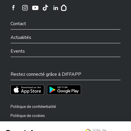
Ville de Differdange sur Instagram
Ville de Differdange sur Facebook
Ville de Differdange sur YouTube
Ville de Differdange sur TikTok
Ville de Differdange sur Linkedin
Hoplr
Contact
Actualités
Events
Restez connecté grâce à DIFFAPP
Téléchargez l'app sur l'App Store
Téléchargez l'app sur Play Store
Politique de confidentialité
Politique de cookies
Mentions légales