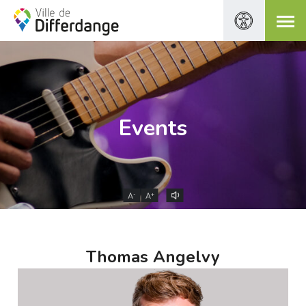
Events
-
+
A
A
Thomas Angelvy