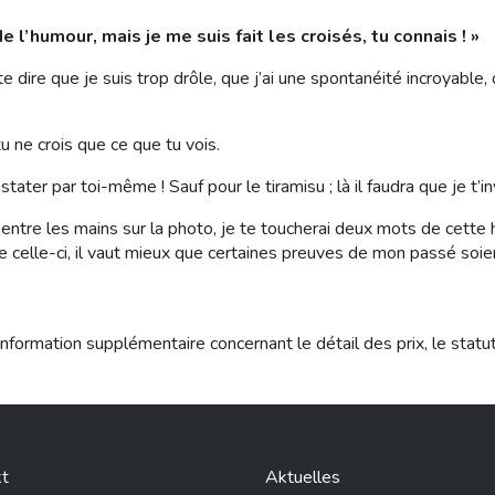
e l’humour, mais je me suis fait les croisés, tu connais ! »
s te dire que je suis trop drôle, que j’ai une spontanéité incroyabl
tu ne crois que ce que tu vois.
ater par toi-même ! Sauf pour le tiramisu ; là il faudra que je t’
entre les mains sur la photo, je te toucherai deux mots de cette 
celle-ci, il vaut mieux que certaines preuves de mon passé soie
nformation supplémentaire concernant le détail des prix, le statu
t
Aktuelles