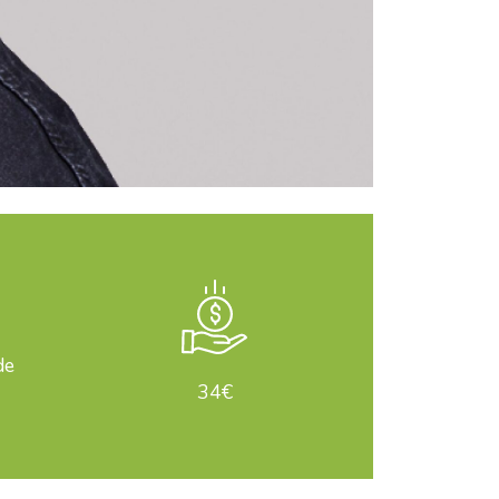
de
34€