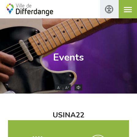
Events
-
+
A
A
USINA22