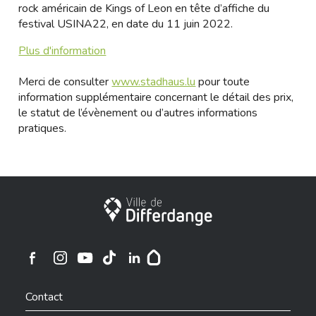
rock américain de Kings of Leon en tête d’affiche du
festival USINA22, en date du 11 juin 2022.
Plus d'information
Merci de consulter
www.stadhaus.lu
pour toute
information supplémentaire concernant le détail des prix,
le statut de l’évènement ou d’autres informations
pratiques.
Ville de Differdange
Ville de Differdange sur Instagram
Ville de Differdange sur Facebook
Ville de Differdange sur YouTube
Ville de Differdange sur TikTok
Ville de Differdange sur Linkedin
Hoplr
Contact