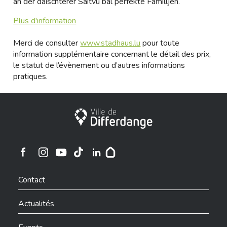
an der däischterer Säitvu bal perfekte Familljen.
Plus d'information
Merci de consulter
www.stadhaus.lu
pour toute
information supplémentaire concernant le détail des prix,
le statut de l’évènement ou d’autres informations
pratiques.
Ville de Differdange
Ville de Differdange sur Instagram
Ville de Differdange sur Facebook
Ville de Differdange sur YouTube
Ville de Differdange sur TikTok
Ville de Differdange sur Linkedin
Hoplr
Contact
Actualités