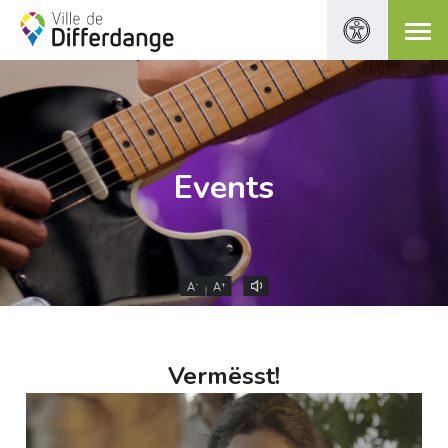
Events
-
+
A
A
Vermësst!