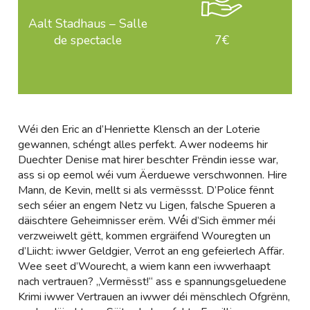
Aalt Stadhaus – Salle
de spectacle
7€
Wéi den Eric an d’Henriette Klensch an der Loterie
gewannen, schéngt alles perfekt. Awer nodeems hir
Duechter Denise mat hirer beschter Frëndin iesse war,
ass si op eemol wéi vum Äerduewe verschwonnen. Hire
Mann, de Kevin, mellt si als vermëssst. D’Police fënnt
sech séier an engem Netz vu Ligen, falsche Spueren a
däischtere Geheimnisser erëm. Wé́i d’Sich ëmmer méi
verzweiwelt gëtt, kommen ergräifend Wouregten un
d’Liicht: iwwer Geldgier, Verrot an eng gefeierlech Affär.
Wee seet d’Wourecht, a wiem kann een iwwerhaapt
nach vertrauen? „Vermësst!“ ass e spannungsgeluedene
Krimi iwwer Vertrauen an iwwer déi mënschlech Ofgrënn,