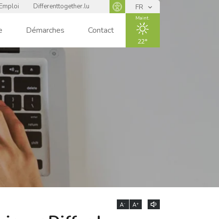
Emploi
Differenttogether.lu
FR
Panneau d'accessibilité
Maint.
e
Démarches
Contact
22
ENSOLEIL
LÉ
-
+
A
A