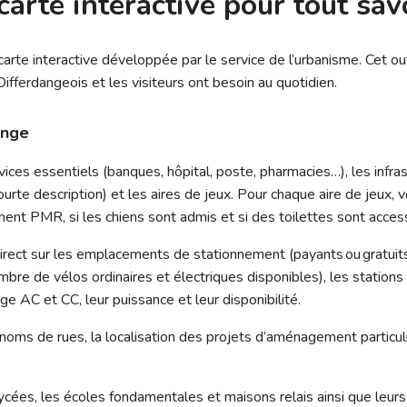
carte interactive pour tout sa
 carte interactive développée par le service de l’urbanisme. Cet outi
Differdangeois et les visiteurs ont besoin au quotidien.
ange
ces essentiels (banques, hôpital, poste, pharmacies…), les infrast
te description) et les aires de jeux. Pour chaque aire de jeux, vo
ment PMR, si les chiens sont admis et si des toilettes sont acces
rect sur les emplacements de stationnement (payants ou gratuits
bre de vélos ordinaires et électriques disponibles), les stations 
ge AC et CC, leur puissance et leur disponibilité.
noms de rues, la localisation des projets d’aménagement partic
 lycées, les écoles fondamentales et maisons relais ainsi que leur