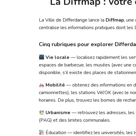
La Diffmap : votre 
La Ville de Differdange lance la
Diffmap
, une
centralise les informations pratiques dont les 
Cinq rubriques pour explorer Differd
Vie locale
— localisez rapidement les servi
espaces de barbecue, les musées (avec une cour
disponible, s’il existe des places de stationne
Mobilité
— obtenez des informations en di
camionnettes), les stations Vël’OK (avec le nom
horaires. De plus, trouvez les bornes de rechar
Urbanisme
— retrouvez les adresses, les 
(PAG) et des limites communales.
Éducation — identifiez les universités, les