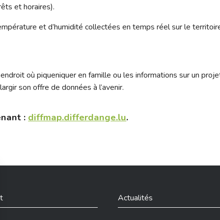
êts et horaires).
mpérature et d’humidité collectées en temps réel sur le territoi
ndroit où piqueniquer en famille ou les informations sur un proje
rgir son offre de données à l’avenir.
enant
:
diffmap.differdange.lu
.
t
Actualités